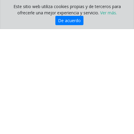
Este sitio web utiliza cookies propias y de terceros para
ofrecerle una mejor experiencia y servicio.
Ver más.
De acuerdo
Servicios
Nuestro servicio de interiorismo tiene como
objetivo conseguir
adaptar el espacio a tu estilo y
necesidades
. Es posible crear un nuevo hogar
funcional y a tu gusto.
Si te estás planteando hacer una reforma,
habla antes
con nosotros
para máximizar tu inversión, y garantizar
tu satisfacción con el resultado.